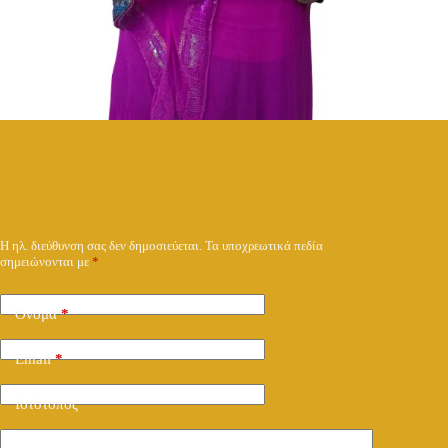
Υποβολή απάντησης
Η ηλ. διεύθυνση σας δεν δημοσιεύεται.
Τα υποχρεωτικά πεδία
σημειώνονται με
*
Όνομα
*
Email
*
Ιστότοπος