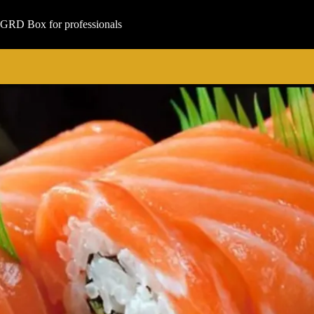
Μετάβαση
στο
GRD Box for professionals
περιεχόμενο