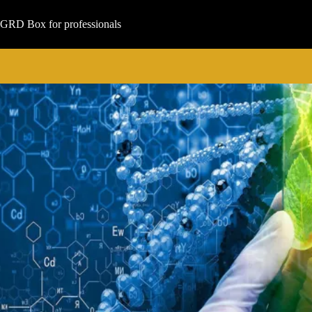
Μετάβαση
στο
GRD Box for professionals
περιεχόμενο