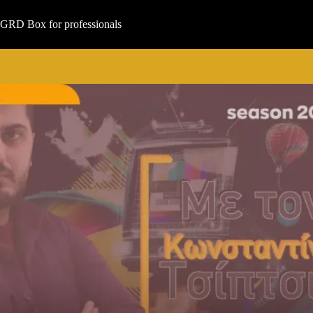
Μετάβαση
στο
GRD Box for professionals
περιεχόμενο