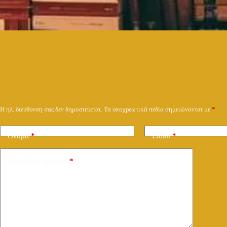
Υποβολή απάντησης
Η ηλ. διεύθυνση σας δεν δημοσιεύεται.
Τα υποχρεωτικά πεδία σημειώνονται με
*
Όνομα
*
Email
*
Προσθήκη σχόλιου
*