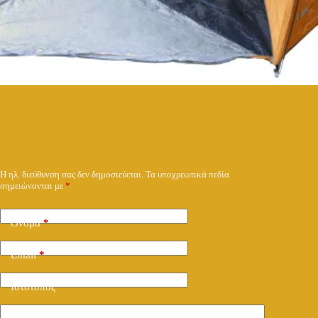
Υποβολή απάντησης
Η ηλ. διεύθυνση σας δεν δημοσιεύεται.
Τα υποχρεωτικά πεδία
σημειώνονται με
*
Όνομα
*
Email
*
Ιστότοπος