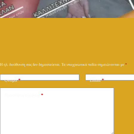
Υποβολή απάντησης
Η ηλ. διεύθυνση σας δεν δημοσιεύεται.
Τα υποχρεωτικά πεδία σημειώνονται με
*
Όνομα
*
Email
*
Προσθήκη σχόλιου
*