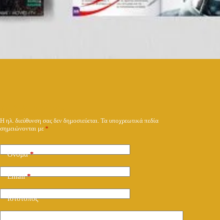
Υποβολή απάντησης
Η ηλ. διεύθυνση σας δεν δημοσιεύεται.
Τα υποχρεωτικά πεδία
σημειώνονται με
*
Όνομα
*
Email
*
Ιστότοπος