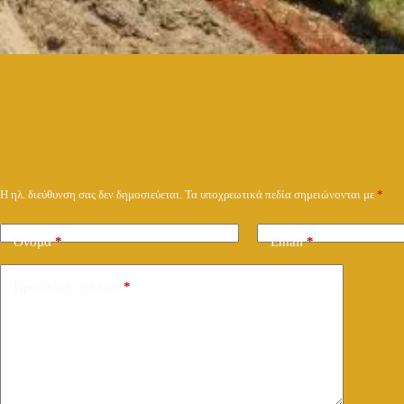
Υποβολή απάντησης
Η ηλ. διεύθυνση σας δεν δημοσιεύεται.
Τα υποχρεωτικά πεδία σημειώνονται με
*
Όνομα
*
Email
*
Προσθήκη σχόλιου
*