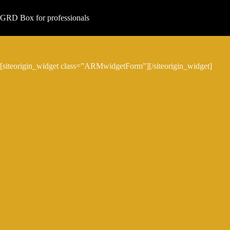
Μετάβαση
στο
GRD Box for professionals
περιεχόμενο
[siteorigin_widget class=”ARMwidgetForm”]
[/siteorigin_widget]